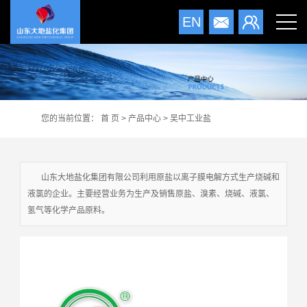
EN
您的当前位置：
首 页
>
产品中心
>
吴中工业盐
山东大地盐化集团有限公司利用原盐以离子膜电解方式生产烧碱和
液氯的企业。主要经营业务为生产及销售原盐、溴素、烧碱、液氯、
氢气等化学产品原料。