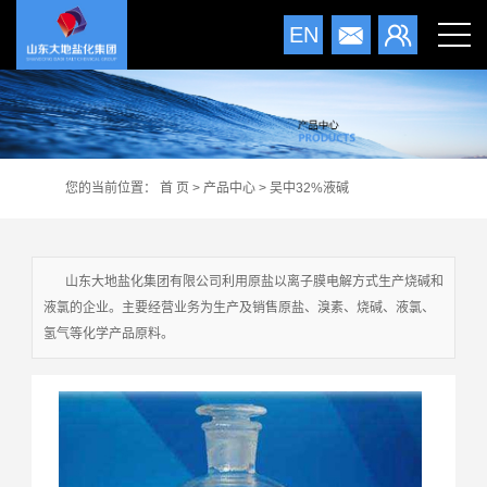
EN
您的当前位置：
首 页
>
产品中心
>
吴中32%液碱
山东大地盐化集团有限公司利用原盐以离子膜电解方式生产烧碱和
液氯的企业。主要经营业务为生产及销售原盐、溴素、烧碱、液氯、
氢气等化学产品原料。