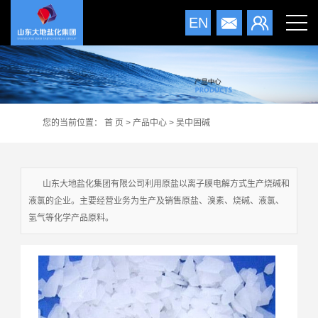
EN
您的当前位置：
首 页
>
产品中心
>
吴中固碱
山东大地盐化集团有限公司利用原盐以离子膜电解方式生产烧碱和
液氯的企业。主要经营业务为生产及销售原盐、溴素、烧碱、液氯、
氢气等化学产品原料。